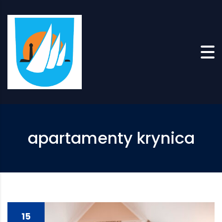
Skip to content
apartamenty krynica
15